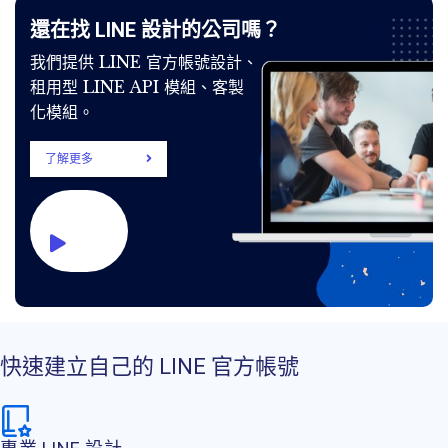
還在找 LINE 設計的公司嗎？
我們提供 LINE 官方帳號設計、
租用型 LINE API 模組、客製
化模組。
了解更多
快速建立自己的 LINE 官方帳號