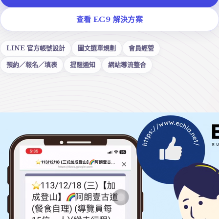
查看 EC9 解決方案
LINE 官方帳號設計
圖文選單規劃
會員經營
預約／報名／填表
提醒通知
網站導流整合