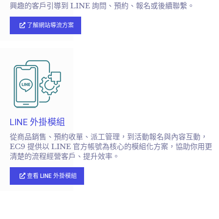
興趣的客戶引導到 LINE 詢問、預約、報名或後續聯繫。
了解網站導流方案
LINE 外掛模組
從商品銷售、預約收單、派工管理，到活動報名與內容互動，
EC9 提供以 LINE 官方帳號為核心的模組化方案，協助你用更
清楚的流程經營客戶、提升效率。
查看 LINE 外掛模組