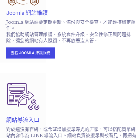
Joomla 網站維護
Joomla 網站需要定期更新、備份與安全檢查，才能維持穩定運
作。
我們協助網站管理維護、系統套件升級、安全性修正與問題排
除，讓您的網站有人照顧，不再放著沒人管。
查看 JOOMLA 維護服務
網站導流入口
對於還沒有官網，或希望增加搜尋曝光的店家，可以搭配簡單網
站內容作為 LINE 導流入口。網站負責被搜尋與被看見，再把有